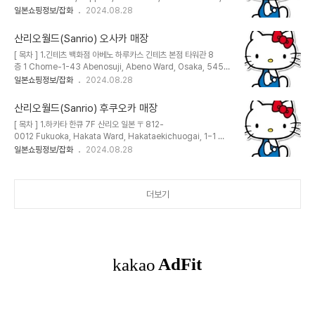
Chome−1 イオンモール札幌発寒 3F Sanrio 삿포로 아피아
일본쇼핑정보/잡화
2024.08.28
점일본 〒060-
0005 Hokkaido, Sapporo, Chuo Ward, Kita 5 Jonishi, 3
산리오월드(Sanrio) 오사카 매장
Chome, アピア B1F Sanrio Gift Gate 이온 몰 삿포로 히라오
[ 목차 ] 1.긴테츠 백화점 아베노 하루카스 긴테츠 본점 타워관 8
카점일본 〒004-
층 1 Chome-1-43 Abenosuji, Abeno Ward, Osaka, 545-
0873 Hokkaido, Sapporo, Kiyota Ward, Hiraoka 3 Jo, 5
0052 일본 2. 오사카 타카시마야 6F 산리오5 Chome-1-
일본쇼핑정보/잡화
2024.08.28
Chome−3−1 イオンモール札幌平岡 2F
5 Namba, Chuo Ward, Osaka, 542-8510 일본 3.다이마
루 우메다점 5F 산리오3 Chome-1-
산리오월드(Sanrio) 후쿠오카 매장
1 Umeda, Kita Ward, Osaka, 530-8202 일본 4.한큐 백화
[ 목차 ] 1.하카타 한큐 7F 산리오 일본 〒812-
점 우메다 본점 11층 산리오8-
0012 Fukuoka, Hakata Ward, Hakataekichuogai, 1−1 博
7 Kakudacho, Kita Ward, Osaka, 530-8350 일
多阪急 7F 2.산리오 갤러리 하카타점 일본 〒812-0018
일본쇼핑정보/잡화
2024.08.28
본 5.Sanrio vivitix HEP FIVE점일본 〒530-
Fukuoka, Hakata Ward, Sumiyoshi, 1 Chome−2−22 B1F
0017 Osaka, Kita Ward, Kakudacho, 5−15 HEP FIVE 4F
캐널시티OPA센터北側 3.Sanrio vivitix 텐진 지하상점일본 〒
..
810-0001 Fukuoka, Chuo Ward, Tenjin, 2 Chome, 地下
더보기
街地下3313