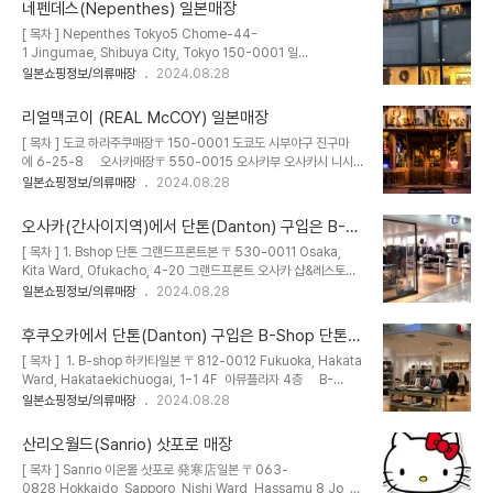
항공진에어 에어로케이 이스타항공 에어서울 인천~오이타
네펜데스(Nepenthes) 일본매장
(제주항공)구간편명운항요일출발시간도착시간인천>오이타제주항공
[ 목차 ] Nepenthes Tokyo5 Chome-44-
7C1508월/화/목/금/토10:5012:45오이타>인천 제주항공
1 Jingumae, Shibuya City, Tokyo 150-0001 일
7C1507월/화/목/금/토14:0015:45 인천~구마모토(티웨이항공)
본 Nepenthes Osaka Prestige Utsubo Park, 1 Chome-
일본쇼핑정보/의류매장
2024.08.28
구간 편명운항요일출발시간도착시간인천>구마모토티웨이항공
13-16 Kyomachibori, Nishi Ward, Osaka, 550-0003 일
TW275매일07:5509:25구마모토>인천 티웨이항공 TW276매
본 Nepenthes Fukuoka Hakata일본 〒812-
일10:2511:55 인천~사가(티웨이항공) 구간편명운항요일출발시간
리얼맥코이 (REAL McCOY) 일본매장
0025 Fukuoka, Hakata Ward, Tenyamachi, 2−28 2F
도착시간인천..
[ 목차 ] 도쿄 하라주쿠매장〒150-0001 도쿄도 시부야구 진구마
에 6-25-8 오사카매장〒550-0015 오사카부 오사카시 니시
구 미나미호리에 1-15-17 B-1 교토매장〒604-8042 교토부
일본쇼핑정보/의류매장
2024.08.28
교토시 주쿄구 데라마치 거리 시죠우에루 나카노쵸 559번지 키쿠스
이빌딩 B1F〒604-8042 京都府京都市中京区寺町通り四条
오사카(간사이지역)에서 단톤(Danton) 구입은 B-
上ル中之町559番地 菊水ビルB1F 고베매장〒650-0012
Shop 단톤 일본매장
[ 목차 ] 1. Bshop 단톤 그랜드프론트본 〒530-0011 Osaka,
효고현 고베시 주오구 기타나가사도리 1-30-32(〒650-0012 兵
Kita Ward, Ofukacho, 4-20 그랜드프론트 오사카 샵&레스토랑
庫県神戸市中央区北長狭通1-30-32 후쿠오카매장〒810-
남관 3F B-Shop 홈페이지 2. Bshop 난바본 〒556-
일본쇼핑정보/의류매장
2024.08.28
0041 후쿠오카현 후쿠오카시 주오구 다이묘 1-14-21
0011 Osaka, Naniwa Ward, Nanbanaka, 2 Chome-10-
70 난바 파크스 3F 3. Bshop 교토점 일본 〒600-
후쿠오카에서 단톤(Danton) 구입은 B-Shop 단톤
8031 Kyoto, Shimogyo Ward, Teianmaenocho, 605 藤
일본매장
[ 목차 ] 1. B-shop 하카타일본 〒812-0012 Fukuoka, Hakata
井大丸 2F후지이 다이마루 2층 4. Bshop 고베점 〒650-
Ward, Hakataekichuogai, 1−1 4F 아뮤플라자 4층 B-
0035 효고현 고베시 주오구 나미카마치 59번지 고베 아사히 빌딩
Shop 홈페이지 2. B-shop 텐진 솔라리아 플라자점본 〒810-
일본쇼핑정보/의류매장
2024.08.28
1F 5. Bshop 민트고베점 일본 〒651-0096 Hyogo, Kobe,
0001 Fukuoka, Chuo Ward, Tenjin, 2 Chome-2-43 솔라
Chuo Ward, ..
리아 플라자 빌딩 3F 3. B-shop 사가 토스 아울렛점〒841-
산리오월드(Sanrio) 삿포로 매장
0005 사가현 도스시 야요이가오카 8-1 도스 프리미엄 아울렛 1층
[ 목차 ] Sanrio 이온몰 삿포로 発寒店일본 〒063-
0828 Hokkaido, Sapporo, Nishi Ward, Hassamu 8 Jo, 12