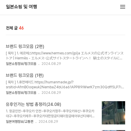
일본쇼핑 및 여행
전체 글
46
브랜드 링크모음 (2편)
[ 목차 ] 1. 에르메스https://www.hermes.com/jp/ja エルメスの公式オンラインス
トア | Hermès - エルメス-公式サイトスタートラインへ！ 騎士のスタイルに軽
やかなエスプリを備えた〈ベルベット〉ハットで、足取り優雅に。 詳しく見る
일본쇼핑정보/링크모음
2024.08.29
www.hermes.com 2. 샤넬https://www.chanel.com/jp/ シャネル公式サイト
: ファッション、香水、化粧品、時計、ファイン ジュエリー | CHANEL シャネシ
브랜드 링크모음 (1편)
ャネルの最新ファッション＆アクセサリー、アイウェア、香水＆化粧品、ファイ
[ 목차 ] 1.휴먼메이드 https://humanmade.jp/?
ン ジュエリー＆時計はシャネル公式サイトでご覧ください。
srsltid=AfmBOoqwuk2NembaZ4bU6a61APP89lWwrK7zm30Qdff5LP7iw
www.chanel.com 3. 루이비통https://jp.louisvuitton.com/jpn-
gwb1Xzo HUMAN MADE OFFICIAL STORE – HUMAN MADE Inc.HUMAN
일본쇼핑정보/링크모음
2024.08.29
jp/homepage ホームページ｜ルイ･ヴィトン 公式サイトルイ･ヴィト..
MADE OFFICIAL ONLINE STORE Human Made designed by NIGO® is the
lifestyle brand with the concept of “the future is in the
유후인가는 방법 총정리(24.08)
past”.humanmade.jp 2. 스투시https://jp.stussy.com/ Stüssy Japanステュー
1. 항공인천~후쿠오카 인천~후쿠오카청주~후쿠오카부산~후쿠오카
シー公式サイト. Worldwide Since 1980.jp.stussy.com 3. 슈프림https://sh..
대구~후쿠오카제주~후쿠오카대한항공티웨이항공에어부산티웨이항
공에어부산아시아나항공 제주에어 티웨이항공티웨이항공 진에어 제
일본여행정보/교통편
2024.08.29
주에어제주에어 대한항공 아시아나항공에어부산 아시아나항공 대한