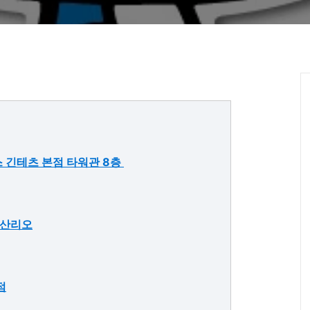
스 긴테츠 본점 타워관 8층
 산리오
점