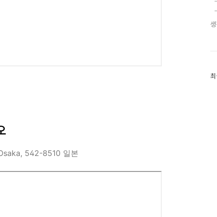
생
최
최
근
글
과
인
기
글
오
 Osaka, 542-8510 일본