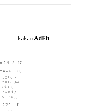
류 전체보기
(46)
본쇼핑정보
(43)
명품매장
(7)
의류매장
(14)
잡화
(14)
쇼핑동선
(6)
링크모음
(2)
본여행정보
(3)
교통편
(2)