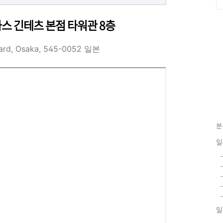
카스 긴테츠 본점 타워관 8층
Ward, Osaka, 545-0052 일본
분
일
일