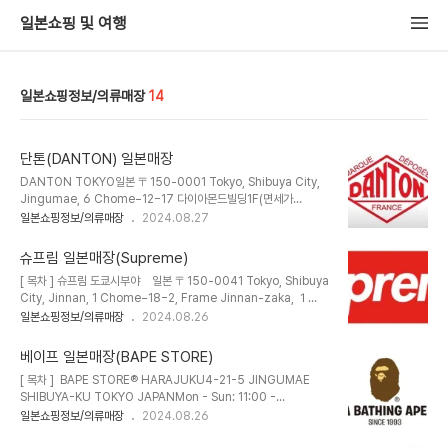
일본쇼핑 및 여행
일본쇼핑정보/의류매장
14
단톤(DANTON) 일본매장
DANTON TOKYO일본 〒150-0001 Tokyo, Shibuya City,
Jingumae, 6 Chome−12−17 다이아몬드빌딩1F(면세가
능) DANTON TOKYO · 일본 〒150-0001 Tokyo, Shibuya
일본쇼핑정보/의류매장
2024.08.27
City, Jingumae, 6 Chome−12−17 ダイヤモンドビル
1F★★★★★ · 의류점www.google.com DANTON KOBE
슈프림 일본매장(Supreme)
일본 〒650-0035 Hyogo, Kobe, Chuo Ward,
[ 목차 ] 슈프림 도쿄시부야 일본 〒150-0041 Tokyo, Shibuya
Naniwamachi, 59番地 고베아사히 빌딩 1F(면세가
City, Jinnan, 1 Chome−18−2, Frame Jinnan-zaka, １
능) DANTON KOBE · 일본 〒650-0035 Hyogo, Kobe,
Ｆ 슈프림 시부야 · 일본 〒150-0041 Tokyo, Shibuya City,
일본쇼핑정보/의류매장
2024.08.26
Chuo Ward, Naniwamachi, 59番地 神戸朝日ビルディング
Jinnan, 1 Chome−18−2, Frame Jinnan-zaka, １Ｆ
1F★★★★★ · 의류점www.google.com
★★★☆☆ · 의류점www.google.com 슈프림 도쿄다이칸야
베이프 일본매장(BAPE STORE)
마일본 〒150-
[ 목차 ] BAPE STORE® HARAJUKU4-21-5 JINGUMAE
0034 Tokyo, Shibuya City, Daikanyamacho, 1−6, Hirota
SHIBUYA-KU TOKYO JAPANMon - Sun: 11:00 -
Daikanyama Building, １Ｆ 슈프림 다이칸야마 · 일본 〒150-
20:00+81-3-5474-0204 BAPE STORE® SHIBUYA13-
일본쇼핑정보/의류매장
2024.08.26
0034 Tokyo, Shibuya City, Daikanyamacho, 1−6, Hirota
17 UDAGAWA-CHO SHIBUYA-KU TOKYO JAPANMon -
Daikanyama B..