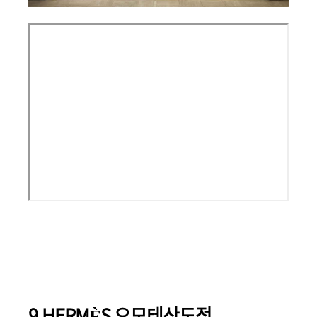
9.HERMÈS 오모테산도점