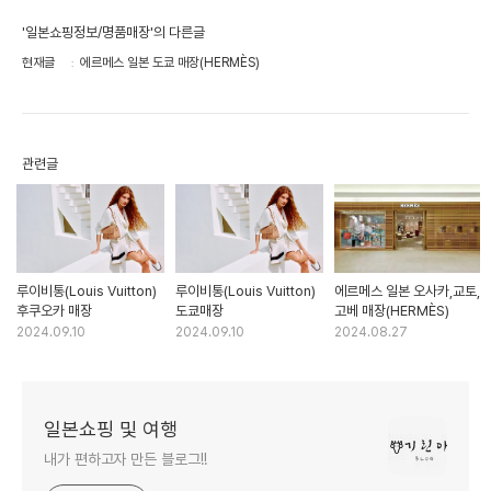
'일본쇼핑정보/명품매장'의 다른글
현재글
에르메스 일본 도쿄 매장(HERMÈS)
관련글
루이비통(Louis Vuitton)
루이비통(Louis Vuitton)
에르메스 일본 오사카,교토,
후쿠오카 매장
도쿄매장
고베 매장(HERMÈS)
2024.09.10
2024.09.10
2024.08.27
일본쇼핑 및 여행
내가 편하고자 만든 블로그!!