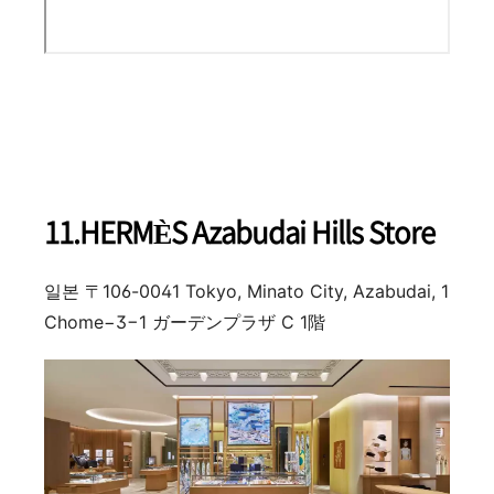
11.HERMÈS Azabudai Hills Store
일본 〒106-0041 Tokyo, Minato City, Azabudai, 1
Chome−3−1 ガーデンプラザ C 1階