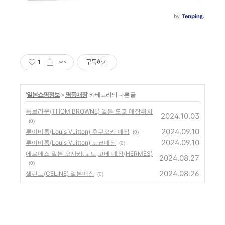
1
구독하기
'
일본쇼핑정보
>
명품매장
' 카테고리의 다른 글
톰브라운(THOM BROWNE) 일본 도쿄 매장위치
2024.10.03
(0)
2024.09.10
루이비통(Louis Vuitton) 후쿠오카 매장
(0)
2024.09.10
루이비통(Louis Vuitton) 도쿄매장
(0)
에르메스 일본 오사카,교토,고베 매장(HERMÈS)
2024.08.27
(0)
2024.08.26
셀린느(CELINE) 일본매장
(0)