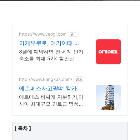
https://www.yeogi.com
광고
이케부쿠로, 여기어때 오
픈런숙소 최대 81% 할인
8월에 예약하면 전 세계 인기
숙소를 최대 52% 할인된 가
격에! 매주 쏟아지는 다양한
혜택! 앱으로 알림 받고 똑똑
하게 숙소 예약하기
http://www.kangkas.com/
광고
에르메스사고팔떄 캉카스
백화점 100개 명품 매장
에르메스 비싸게 처분하기,아
이 한곳에
시아 최대규모 민트급 명품
백화점,즉시현금지급,친절 응
대
[ 목차 ]