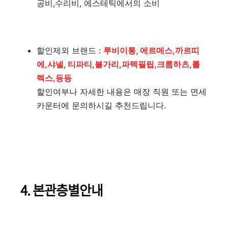
공비,수리비, 에스테틱에서의 소비
할인제외 브랜드 :
루비이통, 에르메스,까르띠
에,샤넬, 티파티,불가리,파텍필립,크롬하츠,롤
렉스,등
등
할인여부나 자세한 내용은 매장 직원 또는 면세
카운터에 문의하시길 추천드립니다.
4. 본관층별안내