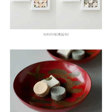
타타미제(흑임자)