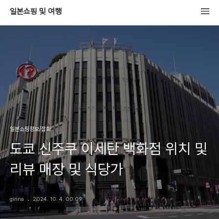
일본쇼핑 및 여행
일본쇼핑정보/잡화
도쿄 신주쿠 이세탄 백화점 위치 및
리뷰 매장 및 식당가
girina
2024. 10. 4. 00:09