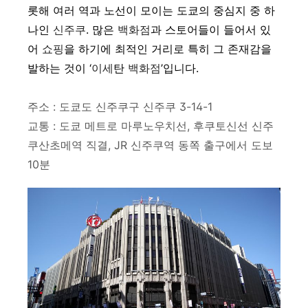
롯해 여러 역과 노선이 모이는 도쿄의 중심지 중 하
나인
신주쿠
. 많은
백화점
과 스토어들이 들어서 있
어
쇼핑
을 하기에 최적인 거리로 특히 그 존재감을
발하는 것이
‘
이세
탄
백화점
’입니다.
주소 : 도쿄도 신주쿠구 신주쿠 3-14-1
교통 : 도쿄 메트로 마루노우치선, 후쿠토신선 신주
쿠산초메역 직결, JR 신주쿠역 동쪽 출구에서 도보
10분